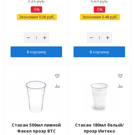
1.21
руб.
9.67
руб.
-
5
%
-
5
%
Экономия
0.06
руб.
Экономия
0.48
руб.
В корзину
В корзину
Стакан 500мл пивной
Стакан 180мл белый/
Факел прозр ВТС
прозр Интеко