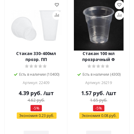
Стакан 330-400мл
Стакан 100 мл
прозр. ПП
прозрачный Ф
Есть в наличии (10400)
Есть в наличии (4300)
Артикул: 22409
Артикул: 26219
4.39
руб.
/шт
1.57
руб.
/шт
4.62
руб.
1.65
руб.
-
5
%
-
5
%
Экономия
0.23
руб.
Экономия
0.08
руб.