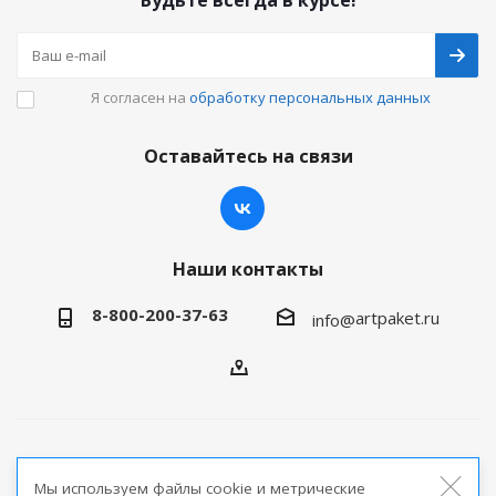
Будьте всегда в курсе!
Я согласен на
обработку персональных данных
Оставайтесь на связи
Наши контакты
8-800-200-37-63
artpaket.ru
info@
2026 © Артпакет — интернет-магазин упаковочной
Мы используем файлы cookie и метрические
продукции