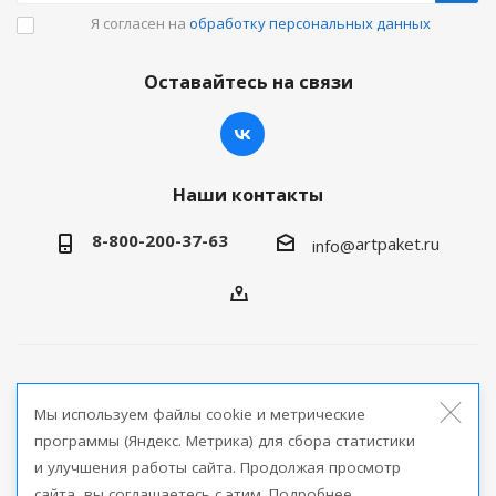
Я согласен на
обработку персональных данных
Оставайтесь на связи
Наши контакты
8-800-200-37-63
artpaket.ru
info@
2026 © Артпакет — интернет-магазин упаковочной
Мы используем файлы cookie и метрические
продукции
программы (Яндекс. Метрика) для сбора статистики
и улучшения работы сайта. Продолжая просмотр
Версия для печати
сайта, вы соглашаетесь с этим. Подробнее