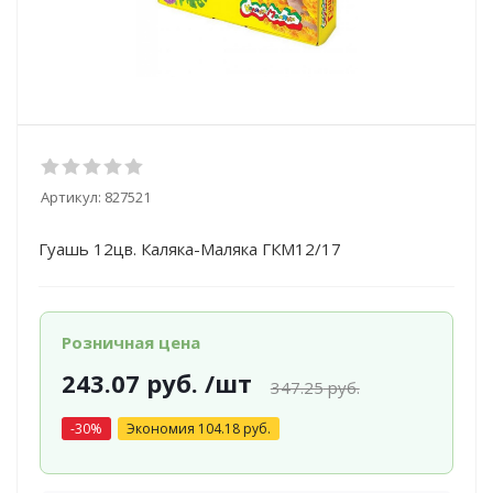
Артикул:
827521
Гуашь 12цв. Каляка-Маляка ГКМ12/17
Розничная цена
243.07
руб.
/шт
347.25
руб.
-
30
%
Экономия
104.18
руб.