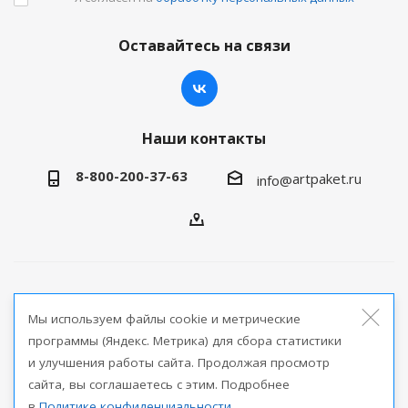
Оставайтесь на связи
Наши контакты
8-800-200-37-63
artpaket.ru
info@
2026 © Артпакет — интернет-магазин упаковочной
Мы используем файлы cookie и метрические
продукции
программы (Яндекс. Метрика) для сбора статистики
и улучшения работы сайта. Продолжая просмотр
Версия для печати
сайта, вы соглашаетесь с этим. Подробнее
в
Политике конфиденциальности
.