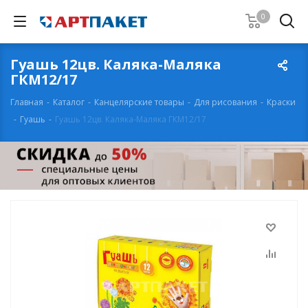
0
Гуашь 12цв. Каляка-Маляка
ГКМ12/17
Главная
-
Каталог
-
Канцелярские товары
-
Для рисования
-
Краски
-
Гуашь
-
Гуашь 12цв. Каляка-Маляка ГКМ12/17