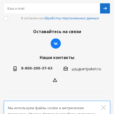
Я согласен на
обработку персональных данных
Оставайтесь на связи
Наши контакты
8-800-200-37-63
artpaket.ru
info@
2026 © Артпакет — интернет-магазин упаковочной
Мы используем файлы cookie и метрические
продукции