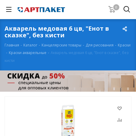
0
Акварель медовая 6 цв, "Енот в
сказке", без кисти
Главная
-
Каталог
-
Канцелярские товары
-
Для рисования
-
Краски
-
Краски акварельные
-
Акварель медовая 6 цв, "Енот в сказке", без
кисти