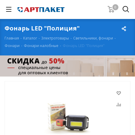
0
Фонарь LED "Полиция"
Главная
-
Каталог
-
Электротовары
-
Светильники, фонари
-
Фонари
-
Фонари налобные
-
Фонарь LED "Полиция"