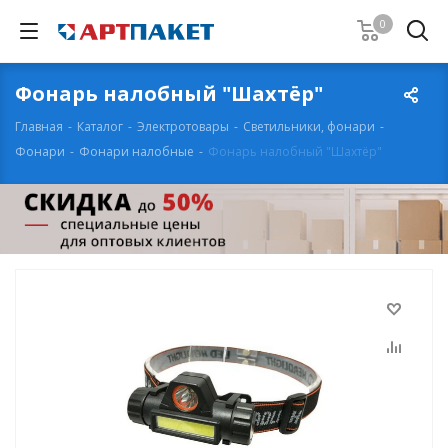
0
Фонарь налобный "Шахтёр"
Главная
-
Каталог
-
Электротовары
-
Светильники, фонари
-
Фонари
-
Фонари налобные
-
Фонарь налобный "Шахтёр"