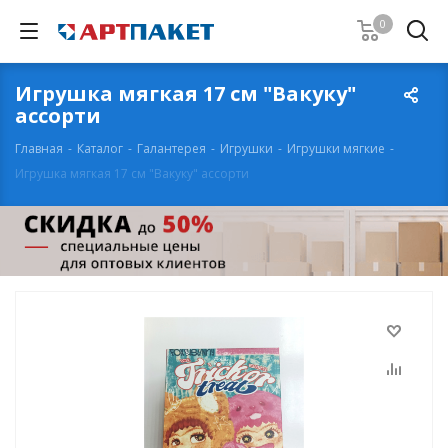
0
Игрушка мягкая 17 см "Вакуку"
ассорти
Главная
-
Каталог
-
Галантерея
-
Игрушки
-
Игрушки мягкие
-
Игрушка мягкая 17 см "Вакуку" ассорти