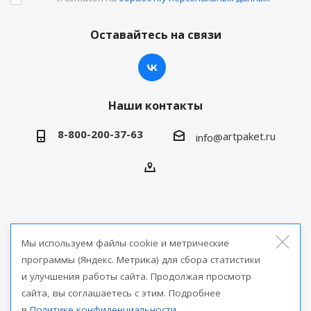
Оставайтесь на связи
Наши контакты
8-800-200-37-63
artpaket.ru
info@
2026 © Артпакет — интернет-магазин упаковочной
Мы используем файлы cookie и метрические
продукции
программы (Яндекс. Метрика) для сбора статистики
и улучшения работы сайта. Продолжая просмотр
Версия для печати
сайта, вы соглашаетесь с этим. Подробнее
в
Политике конфиденциальности
.