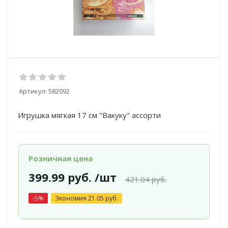
Артикул:
582092
Игрушка мягкая 17 см "Вакуку" ассорти
Розничная цена
399.99
руб.
/шт
421.04
руб.
-
5
%
Экономия
21.05
руб.