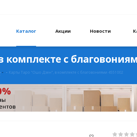
Каталог
Акции
Новости
К
в комплекте с благовониям
о
-
Карты Таро "Ошо Дзен", в комплекте с благовониями 4551002