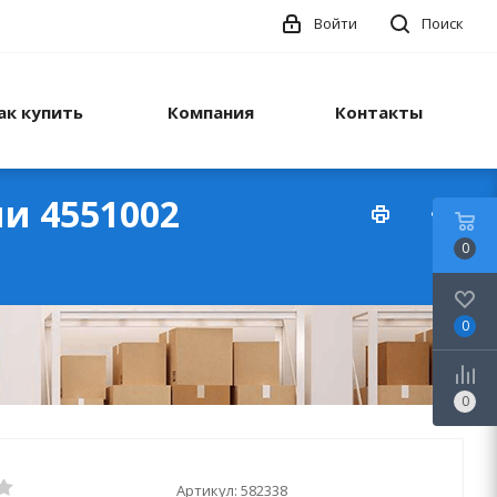
Войти
Поиск
ак купить
Компания
Контакты
и 4551002
0
0
0
Артикул:
582338