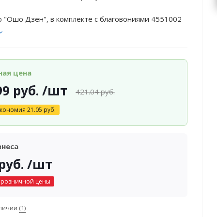
 "Ошо Дзен", в комплекте с благовониями 4551002
ная цена
99
руб.
/шт
421.04
руб.
кономия
21.05
руб.
знеса
руб.
/шт
 розничной цены
аличии
(1)