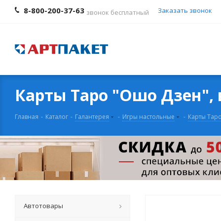
8-800-200-37-63
Заказать звонок
звонок бесплатный
Карты Таро "Ошо Дзен", 
Главная
-
Каталог
-
Галантерея
-
Игры настольные
-
Карты Тар
Автотовары