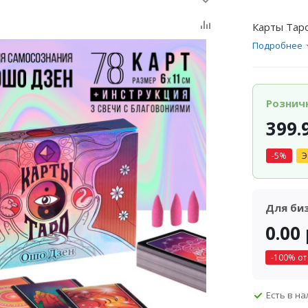
Карты Таро
Подробнее
Рознич
399.
-
5
%
Э
Для би
0.00
-
100
% от
Есть в н