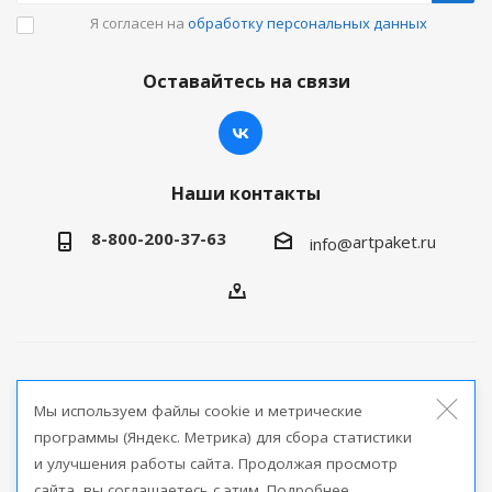
Я согласен на
обработку персональных данных
Оставайтесь на связи
Наши контакты
8-800-200-37-63
artpaket.ru
info@
2026 © Артпакет — интернет-магазин упаковочной
Мы используем файлы cookie и метрические
продукции
программы (Яндекс. Метрика) для сбора статистики
и улучшения работы сайта. Продолжая просмотр
Версия для печати
сайта, вы соглашаетесь с этим. Подробнее