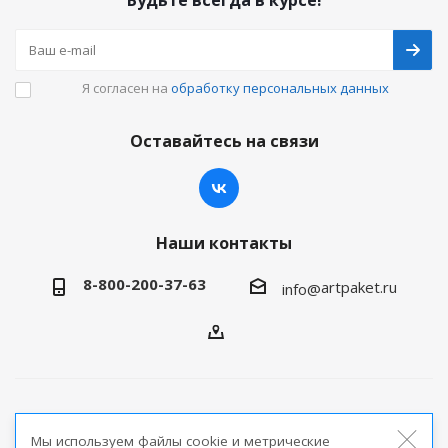
Будьте всегда в курсе!
Я согласен на
обработку персональных данных
Оставайтесь на связи
Наши контакты
8-800-200-37-63
artpaket.ru
info@
2026 © Артпакет — интернет-магазин упаковочной
Мы используем файлы cookie и метрические
продукции