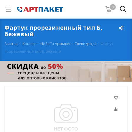
0
Фартук прорезиненный тип Б,
бежевый
Главная
-
Каталог
-
HoReCa Артпакет
-
Спецодежда
-
Фартук
прорезиненный тип Б, бежевый