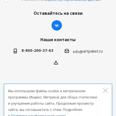
Оставайтесь на связи
Наши контакты
8-800-200-37-63
artpaket.ru
info@
2026 © Артпакет — интернет-магазин упаковочной
Мы используем файлы cookie и метрические
продукции
программы (Яндекс. Метрика) для сбора статистики
и улучшения работы сайта. Продолжая просмотр
Версия для печати
сайта, вы соглашаетесь с этим. Подробнее
в
Политике конфиденциальности
.