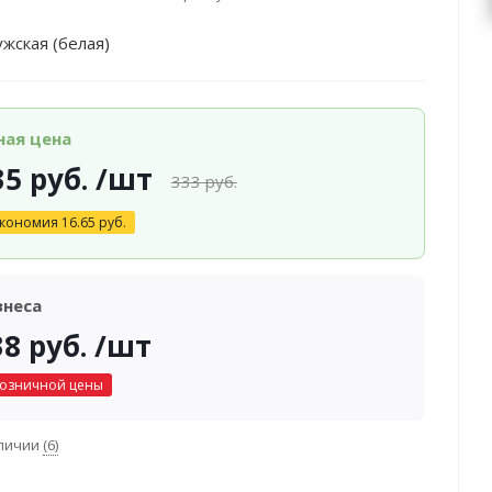
жская (белая)
ная цена
35
руб.
/шт
333
руб.
кономия
16.65
руб.
знеса
38
руб.
/шт
розничной цены
аличии
(6)