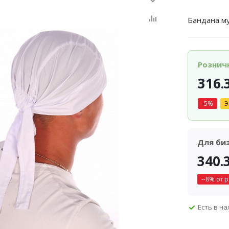
Бандана му
Рознич
316.
-
5
%
Э
Для би
340.
-
-8
% от 
Есть в н