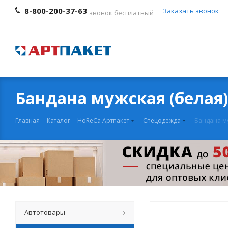
8-800-200-37-63
Заказать звонок
звонок бесплатный
Бандана мужская (белая)
Главная
-
Каталог
-
HoReCa Артпакет
-
Спецодежда
-
Бандана му
Автотовары