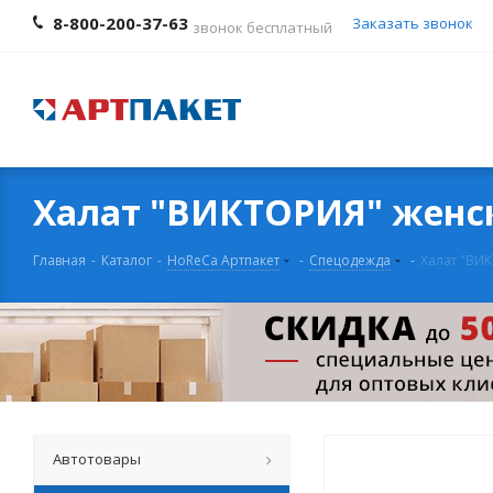
8-800-200-37-63
Заказать звонок
звонок бесплатный
Халат "ВИКТОРИЯ" женски
Главная
-
Каталог
-
HoReCa Артпакет
-
Спецодежда
-
Халат "ВИК
Автотовары