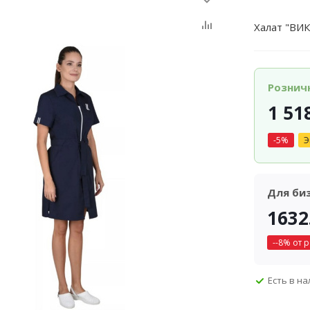
Халат "ВИ
Рознич
1 51
-
5
%
Э
Для би
1632
-
-8
% от 
Есть в н