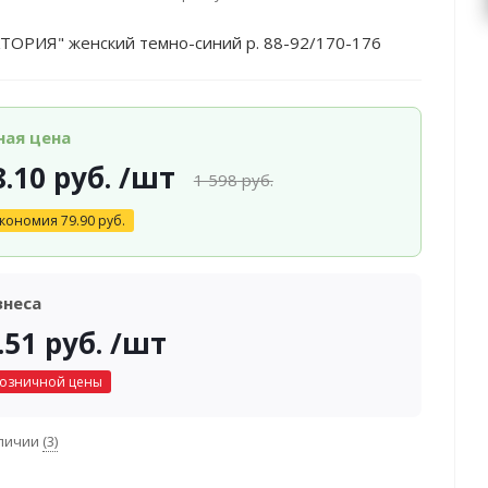
КТОРИЯ" женский темно-синий р. 88-92/170-176
ная цена
8.10
руб.
/шт
1 598
руб.
кономия
79.90
руб.
знеса
.51
руб.
/шт
розничной цены
аличии
(3)