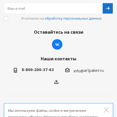
Я согласен на
обработку персональных данных
Оставайтесь на связи
Наши контакты
8-800-200-37-63
artpaket.ru
info@
2026 © Артпакет — интернет-магазин упаковочной
Мы используем файлы cookie и метрические
продукции
программы (Яндекс. Метрика) для сбора статистики