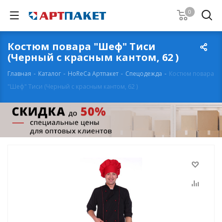
0
Костюм повара "Шеф" Тиси
(Черный с красным кантом, 62 )
Главная
-
Каталог
-
HoReCa Артпакет
-
Спецодежда
-
Костюм повара
"Шеф" Тиси (Черный с красным кантом, 62 )