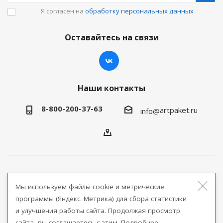
Я согласен на
обработку персональных данных
Оставайтесь на связи
Наши контакты
8-800-200-37-63
artpaket.ru
info@
2026 © Артпакет — интернет-магазин упаковочной
Мы используем файлы cookie и метрические
продукции
программы (Яндекс. Метрика) для сбора статистики
и улучшения работы сайта. Продолжая просмотр
Версия для печати
сайта, вы соглашаетесь с этим. Подробнее