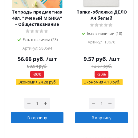
Тетрадь предметная
Папка-обложка ДЕЛО
48л. "Ученый MISHKA"
А4 белый
- Обществознание
Есть в наличии (18)
Есть в наличии (23)
Артикул: 13676
Артикул: 580694
56.66
руб.
/шт
9.57
руб.
/шт
80.94
руб.
13.67
руб.
-
30
%
-
30
%
Экономия
24.28
руб.
Экономия
4.10
руб.
В корзину
В корзину