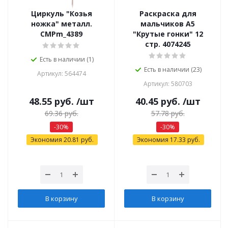
Циркуль "Козья
Раскраска для
ножка" металл.
мальчиков А5
СМРm_4389
"Крутые гонки" 12
стр. 4074245
Есть в наличии (1)
Есть в наличии (23)
Артикул: 564474
Артикул: 580703
48.55
руб.
/шт
40.45
руб.
/шт
69.36
руб.
57.78
руб.
-
30
%
-
30
%
Экономия
20.81
руб.
Экономия
17.33
руб.
В корзину
В корзину