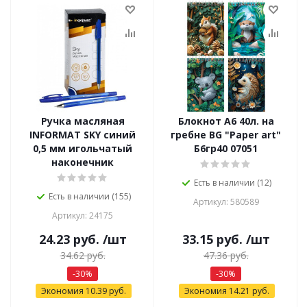
Ручка масляная
Блокнот А6 40л. на
INFORMAT SKY синий
гребне BG "Paper art"
0,5 мм игольчатый
Б6гр40 07051
наконечник
Есть в наличии (12)
Есть в наличии (155)
Артикул: 580589
Артикул: 24175
24.23
руб.
/шт
33.15
руб.
/шт
34.62
руб.
47.36
руб.
-
30
%
-
30
%
Экономия
10.39
руб.
Экономия
14.21
руб.