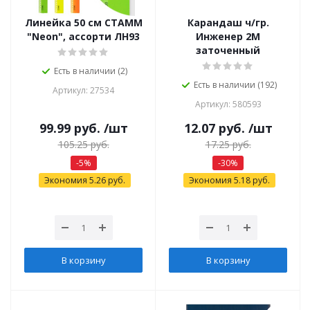
Линейка 50 см СТАММ
Карандаш ч/гр.
"Neon", ассорти ЛН93
Инженер 2М
заточенный
Есть в наличии (2)
Есть в наличии (192)
Артикул: 27534
Артикул: 580593
99.99
руб.
/шт
12.07
руб.
/шт
105.25
руб.
17.25
руб.
-
5
%
-
30
%
Экономия
5.26
руб.
Экономия
5.18
руб.
В корзину
В корзину