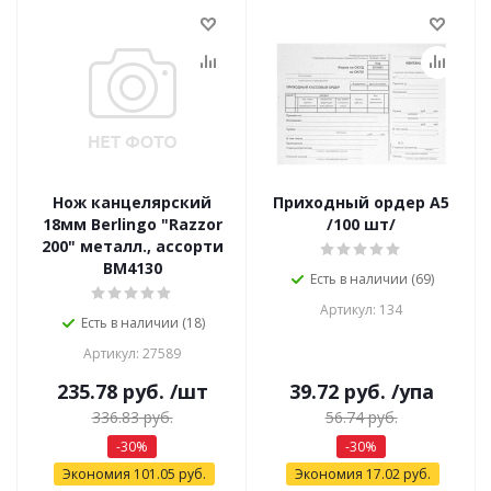
Нож канцелярский
Приходный ордер А5
18мм Berlingo "Razzor
/100 шт/
200" металл., ассорти
BM4130
Есть в наличии (69)
Артикул: 134
Есть в наличии (18)
Артикул: 27589
235.78
руб.
/шт
39.72
руб.
/упа
336.83
руб.
56.74
руб.
-
30
%
-
30
%
Экономия
101.05
руб.
Экономия
17.02
руб.