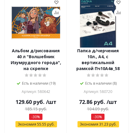
Альбом д/рисования
Папка д/черчения
40 л "Волшебник
10л., А4, с
Изумрудного города",
вертикальной
на скрепке
рамкой Пч10А4в_58
Есть в наличии (19)
Есть в наличии (8)
Артикул: 580642
Артикул: 580720
129.60
руб.
/шт
72.86
руб.
/шт
185.15
руб.
104.09
руб.
-
30
%
-
30
%
Экономия
55.55
руб.
Экономия
31.23
руб.