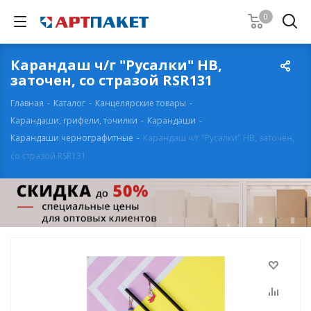
0
Карандаш ч/г "Русалки" HB,
заточен, со стразой RSR131
Главная
-
Каталог
-
Канцелярские товары
-
Карандаши, грифели, точилки
-
Карандаши
-
Карандаши чернографитные
-
Карандаш ч/г "Русалки" HB, заточен,
со стразой RSR131