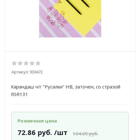
Артикул:
930472
Карандаш ч/г "Русалки" HB, заточен, со стразой
RSR131
Розничная цена
72.86
руб.
/шт
104.09
руб.