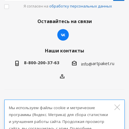
Я согласен на
обработку персональных данных
Оставайтесь на связи
Наши контакты
8-800-200-37-63
artpaket.ru
info@
2026 © Артпакет — интернет-магазин упаковочной
Мы используем файлы cookie и метрические
продукции
программы (Яндекс. Метрика) для сбора статистики
и улучшения работы сайта. Продолжая просмотр
Версия для печати
сайта, вы соглашаетесь с этим. Подробнее