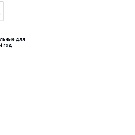
ильные для
й год