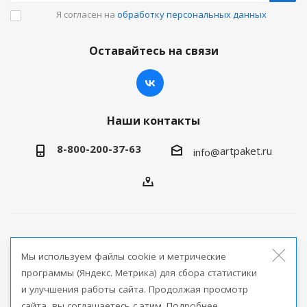
Я согласен на
обработку персональных данных
Оставайтесь на связи
Наши контакты
8-800-200-37-63
artpaket.ru
info@
2026 © Артпакет — интернет-магазин упаковочной
Мы используем файлы cookie и метрические
продукции
программы (Яндекс. Метрика) для сбора статистики
и улучшения работы сайта. Продолжая просмотр
Версия для печати
сайта, вы соглашаетесь с этим. Подробнее