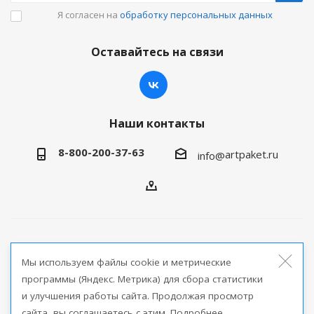
Я согласен на
обработку персональных данных
Оставайтесь на связи
Наши контакты
8-800-200-37-63
artpaket.ru
info@
2026 © Артпакет — интернет-магазин упаковочной
Мы используем файлы cookie и метрические
продукции
программы (Яндекс. Метрика) для сбора статистики
и улучшения работы сайта. Продолжая просмотр
Версия для печати
сайта, вы соглашаетесь с этим. Подробнее