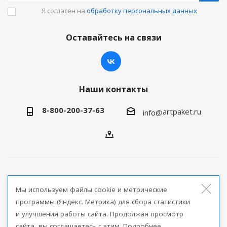
Я согласен на
обработку персональных данных
Оставайтесь на связи
Наши контакты
8-800-200-37-63
artpaket.ru
info@
2026 © Артпакет — интернет-магазин упаковочной
Мы используем файлы cookie и метрические
продукции
программы (Яндекс. Метрика) для сбора статистики
и улучшения работы сайта. Продолжая просмотр
Версия для печати
сайта, вы соглашаетесь с этим. Подробнее