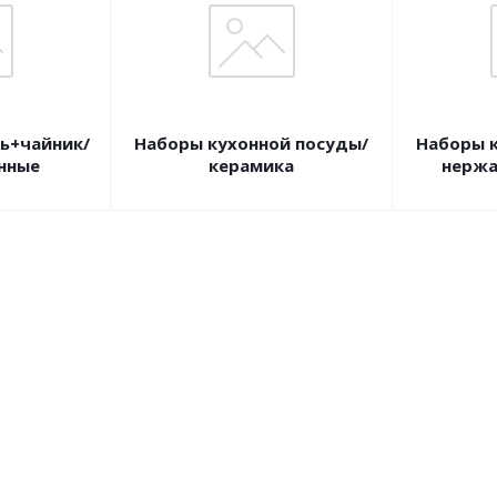
ь+чайник/
Наборы кухонной посуды/
Наборы 
нные
керамика
нержа