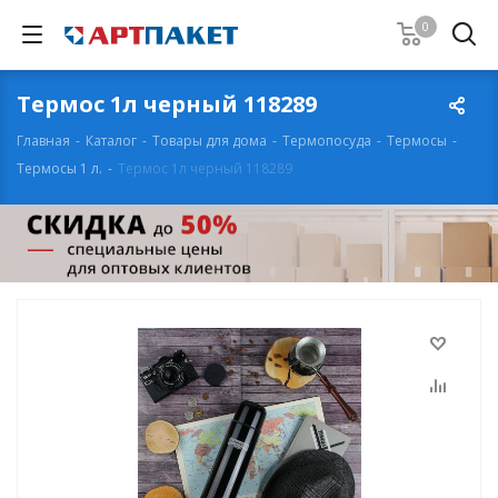
0
Термос 1л черный 118289
Главная
-
Каталог
-
Товары для дома
-
Термопосуда
-
Термосы
-
Термосы 1 л.
-
Термос 1л черный 118289