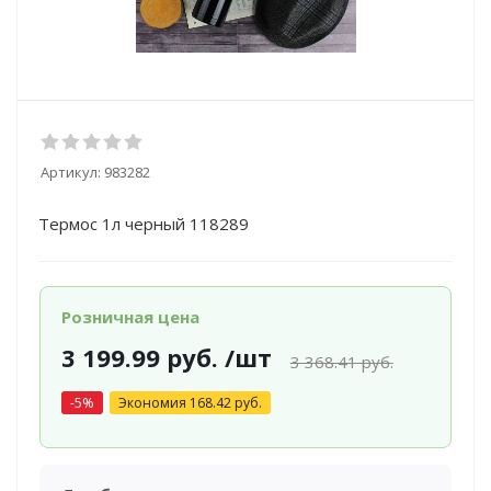
Артикул:
983282
Термос 1л черный 118289
Розничная цена
3 199.99
руб.
/шт
3 368.41
руб.
-
5
%
Экономия
168.42
руб.