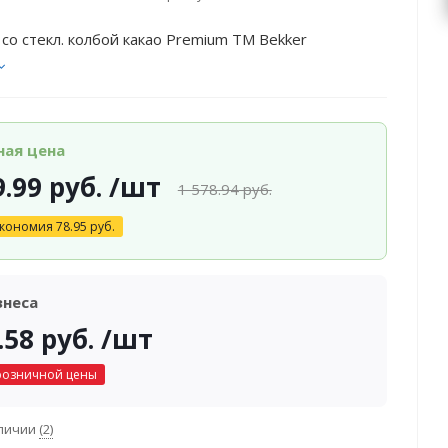
 со стекл. колбой какао Premium ТМ Bekker
ная цена
9.99
руб.
/шт
1 578.94
руб.
кономия
78.95
руб.
знеса
.58
руб.
/шт
розничной цены
аличии
(2)