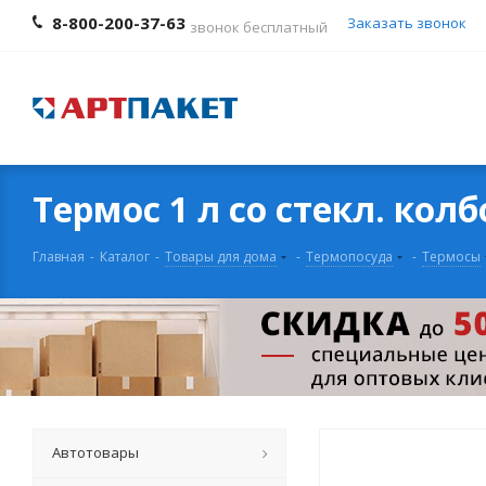
8-800-200-37-63
Заказать звонок
звонок бесплатный
Термос 1 л со стекл. кол
Главная
-
Каталог
-
Товары для дома
-
Термопосуда
-
Термосы
Автотовары