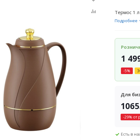
Термос 1 л
Подробнее
Рознич
1 49
-
5
%
Э
Для би
1065
-
29
% от 
Есть в н