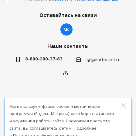
Оставайтесь на связи
Наши контакты
8-800-200-37-63
artpaket.ru
info@
2026 © Артпакет — интернет-магазин упаковочной
Мы используем файлы cookie и метрические
продукции
программы (Яндекс. Метрика) для сбора статистики
и улучшения работы сайта. Продолжая просмотр
Версия для печати
сайта, вы соглашаетесь с этим. Подробнее
в
Политике конфиденциальности
.