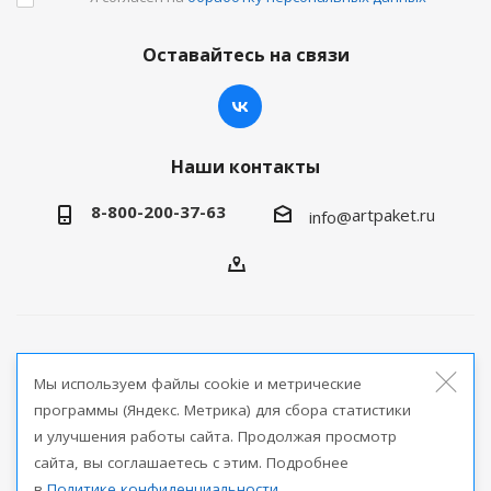
Оставайтесь на связи
Наши контакты
8-800-200-37-63
artpaket.ru
info@
2026 © Артпакет — интернет-магазин упаковочной
Мы используем файлы cookie и метрические
продукции
программы (Яндекс. Метрика) для сбора статистики
и улучшения работы сайта. Продолжая просмотр
Версия для печати
сайта, вы соглашаетесь с этим. Подробнее
в
Политике конфиденциальности
.