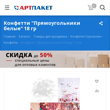
0
Конфетти "Прямоугольники
белые" 18 гр
Главная
-
Каталог
-
Товары для праздника
-
Конфетти Серпантин
-
Конфетти
-
Конфетти "Прямоугольники белые" 18 гр