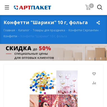
0
Конфетти "Шарики" 10 г, фольга
Главная
-
Каталог
-
Товары для праздника
-
Конфетти Серпантин
-
Конфетти
-
Конфетти "Шарики" 10 г, фольга