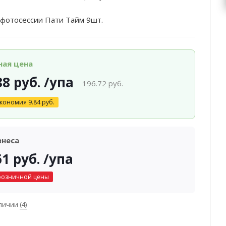
 фотосессии Пати Тайм 9шт.
ная цена
88
руб.
/упа
196.72
руб.
кономия
9.84
руб.
знеса
61
руб.
/упа
розничной цены
аличии
(4)