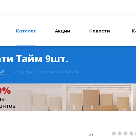
Каталог
Акции
Новости
К
ати Тайм 9шт.
ий
-
Набор для фотосессии Пати Тайм 9шт.