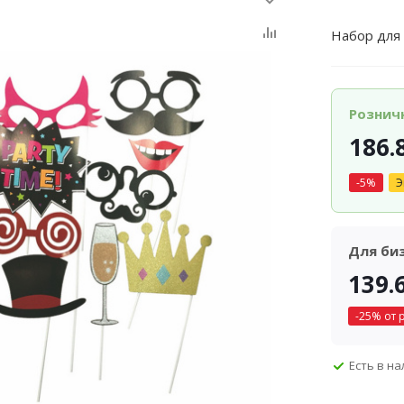
Набор для
Рознич
186.
-
5
%
Э
Для би
139.
-
25
% от 
Есть в н