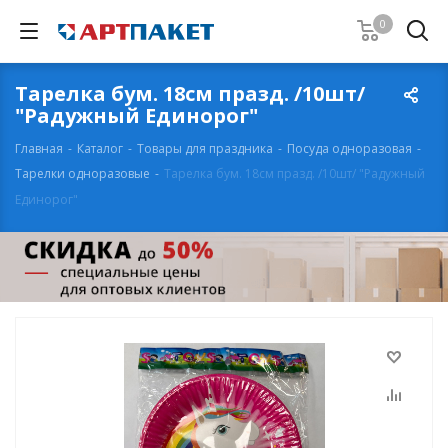
0
Тарелка бум. 18см празд. /10шт/
"Радужный Единорог"
Главная
-
Каталог
-
Товары для праздника
-
Посуда одноразовая
-
Тарелки одноразовые
-
Тарелка бум. 18см празд. /10шт/ "Радужный
Единорог"