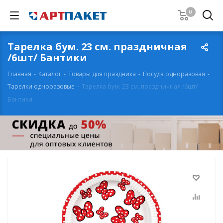
0
Тарелка бум. 23 см. праздничная
/6шт/ Бантики
Главная
-
Каталог
-
Товары для праздника
-
Посуда одноразовая
-
Тарелки одноразовые
-
Тарелка бум. 23 см. праздничная /6шт/
Бантики