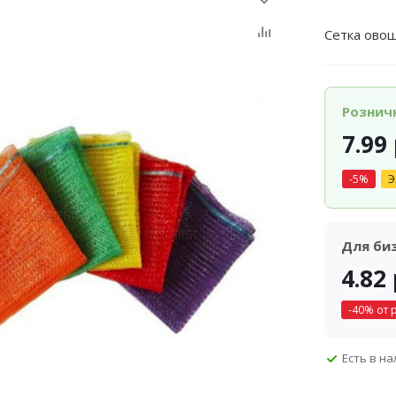
Сетка ово
Рознич
7.99
-
5
%
Э
Для би
4.82
-
40
% от 
Есть в н