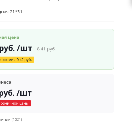
щная 21*31
ная цена
руб.
/шт
8.41
руб.
кономия
0.42
руб.
знеса
руб.
/шт
розничной цены
аличии
(1021)