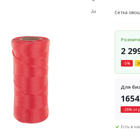
Сетка овощ
Рознич
2 29
-
5
%
Э
Для би
1654
-
28
% от 
Есть в н