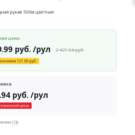
ная рукав 500м цветная
ная цена
9.99
руб.
/рул
2 421.04
руб.
кономия
121.05
руб.
знеса
.94
руб.
/рул
розничной цены
аличии
(13)