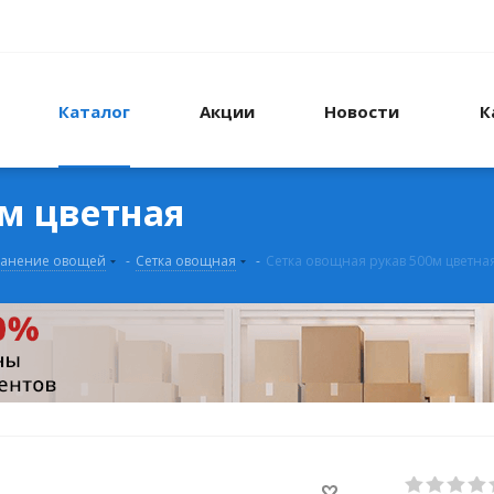
Каталог
Акции
Новости
К
0м цветная
анение овощей
-
Сетка овощная
-
Сетка овощная рукав 500м цветна