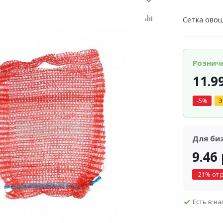
Сетка овощ
Рознич
11.9
-
5
%
Э
Для би
9.46
-
21
% от 
Есть в н