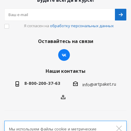
Будьте всегда в курсе!
Я согласен на
обработку персональных данных
Оставайтесь на связи
Наши контакты
8-800-200-37-63
artpaket.ru
info@
2026 © Артпакет — интернет-магазин упаковочной
Мы используем файлы cookie и метрические
продукции