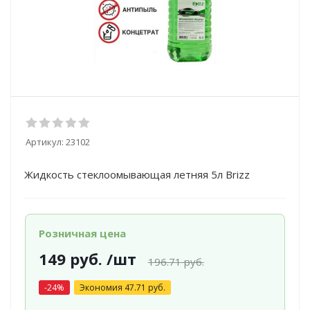
Артикул:
23102
Жидкость стеклоомывающая летняя 5л Brizz
Розничная цена
149
руб.
/шт
196.71
руб.
-
24
%
Экономия
47.71
руб.