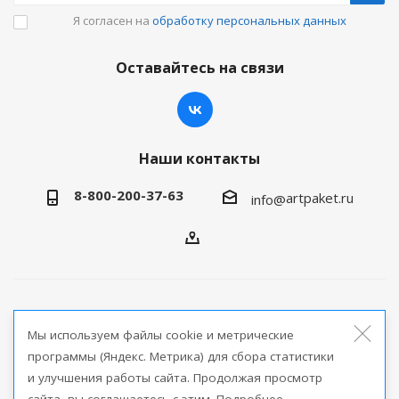
Я согласен на
обработку персональных данных
Оставайтесь на связи
Наши контакты
8-800-200-37-63
artpaket.ru
info@
2026 © Артпакет — интернет-магазин упаковочной
Мы используем файлы cookie и метрические
продукции
программы (Яндекс. Метрика) для сбора статистики
и улучшения работы сайта. Продолжая просмотр
Версия для печати