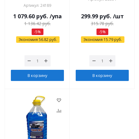
Артикул: 24189
1 079.60
руб.
/упа
299.99
руб.
/шт
1 136.42
руб.
315.78
руб.
-
5
%
-
5
%
Экономия
56.82
руб.
Экономия
15.79
руб.
В корзину
В корзину