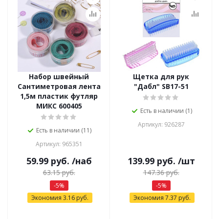
Набор швейный
Щетка для рук
Сантиметровая лента
"Дабл" SB17-51
1,5м пластик футляр
МИКС 600405
Есть в наличии (1)
Артикул: 926287
Есть в наличии (11)
Артикул: 965351
59.99
руб.
/наб
139.99
руб.
/шт
63.15
руб.
147.36
руб.
-
5
%
-
5
%
Экономия
3.16
руб.
Экономия
7.37
руб.