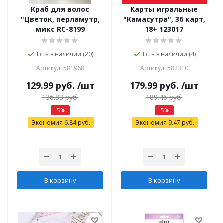
Краб для волос
Карты игральные
"Цветок, перламутр,
"Камасутра", 36 карт,
микс RC-8199
18+ 123017
Есть в наличии (20)
Есть в наличии (4)
Артикул: 581968
Артикул: 582310
129.99
руб.
/шт
179.99
руб.
/шт
136.83
руб.
189.46
руб.
-
5
%
-
5
%
Экономия
6.84
руб.
Экономия
9.47
руб.
В корзину
В корзину