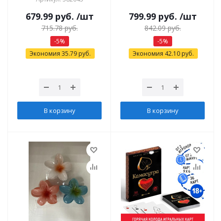
679.99
руб.
/шт
799.99
руб.
/шт
715.78
руб.
842.09
руб.
-
5
%
-
5
%
Экономия
35.79
руб.
Экономия
42.10
руб.
В корзину
В корзину