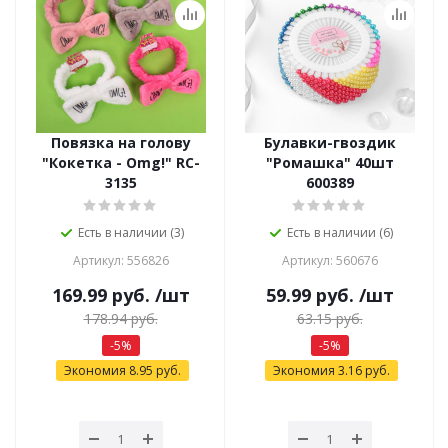
Повязка на голову
Булавки-гвоздик
"Кокетка - Omg!" RC-
"Ромашка" 40шт
3135
600389
Есть в наличии (3)
Есть в наличии (6)
Артикул: 556826
Артикул: 560676
169.99
руб.
/шт
59.99
руб.
/шт
178.94
руб.
63.15
руб.
-
5
%
-
5
%
Экономия
8.95
руб.
Экономия
3.16
руб.