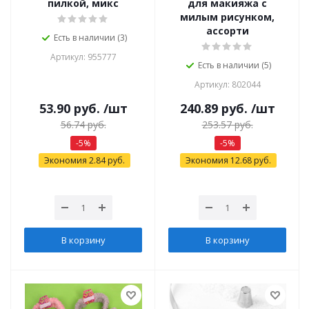
пилкой, микс
для макияжа с
милым рисунком,
ассорти
Есть в наличии (3)
Артикул: 955777
Есть в наличии (5)
Артикул: 802044
53.90
руб.
/шт
240.89
руб.
/шт
56.74
руб.
253.57
руб.
-
5
%
-
5
%
Экономия
2.84
руб.
Экономия
12.68
руб.
В корзину
В корзину