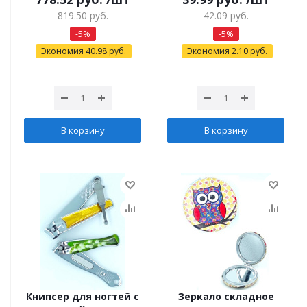
819.50
руб.
42.09
руб.
-
5
%
-
5
%
Экономия
40.98
руб.
Экономия
2.10
руб.
В корзину
В корзину
Книпсер для ногтей с
Зеркало складное