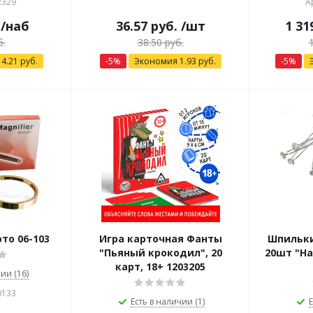
2329
А
/наб
36.57
руб.
/шт
1 31
.
38.50
руб.
я
4.21
руб.
-
5
%
Экономия
1.93
руб.
-
5
%
то 06-103
Игра карточная Фанты
Шпильки
"Пьяный крокодил", 20
20шт "Ha
карт, 18+ 1203205
ии (16)
0133
Есть в наличии (1)
Е