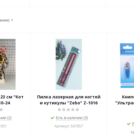
ание)
23 см "Кот
Пилка лазерная для ногтей
Книп
10-24
и кутикулы "Zebo" Z-1016
"Ультра
чии (2)
Есть в наличии (3)
Е
2051
Артикул: 567857
А