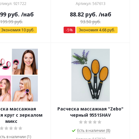
ртикул: 921722
Артикул: 567613
.99
руб.
/наб
88.82
руб.
/наб
199.99
руб.
93.50
руб.
Экономия
10
руб.
-
5
%
Экономия
4.68
руб.
ёска массажная
Расческа массажная "Zebo"
я круг с зеркалом
черный 9551SHAV
микс
Есть в наличии (8)
сть в наличии (1)