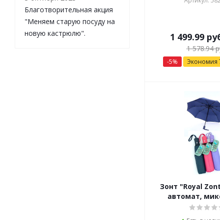
Артикул: 58
Благотворительная акция
"Меняем старую посуду на
новую кастрюлю".
1 499.99
ру
1 578.94
р
-
5
%
Экономия
Зонт "Royal Zon
автомат, микс