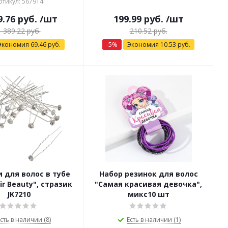
ртикул: 567914
9.76
руб.
/шт
199.99
руб.
/шт
1 389.22
руб.
210.52
руб.
Экономия
69.46
руб.
-
5
%
Экономия
10.53
руб.
 для волос в тубе
Набор резинок для волос
ir Beauty", стразик
"Самая красивая девочка",
JK7210
микс10 шт
сть в наличии (8)
Есть в наличии (1)