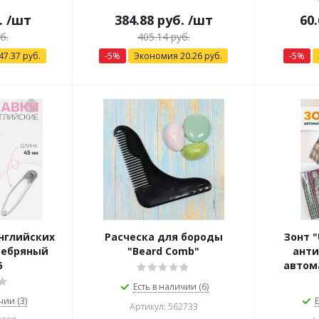
.
/шт
384.88
руб.
/шт
60.
б.
405.14
руб.
47.37
руб.
-
5
%
Экономия
20.26
руб.
-
5
%
английских
Расческа для бороды
Зонт "
еребряный
"Beard Comb"
анти
6
автома
Есть в наличии (6)
чии (3)
Е
Артикул: 562733