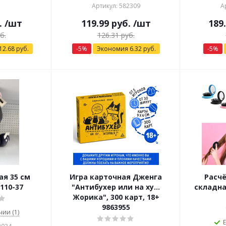
Артикул: 582309
А
.
/шт
119.99
руб.
/шт
189
б.
126.31
руб.
12.68
руб.
-
5
%
Экономия
6.32
руб.
-
5
%
я 35 см
Игра карточная Дженга
Расч
110-37
"Антибухер или на ху…
складна
Жорика", 300 карт, 18+
9863955
чии (1)
Е