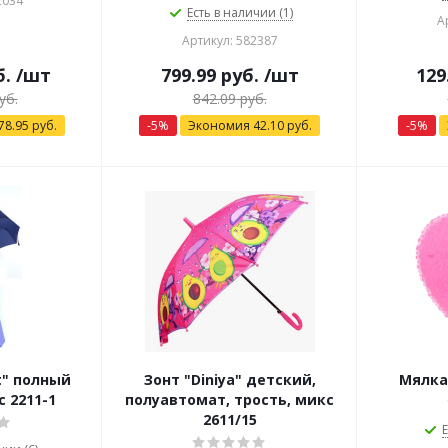
2034
Есть в наличии (1)
А
Артикул: 582387
б.
/шт
799.99
руб.
/шт
129
уб.
842.09
руб.
78.95
руб.
-
5
%
Экономия
42.10
руб.
-
5
%
t" полный
Зонт "Diniya" детский,
Мялка
 2211-1
полуавтомат, трость, микс
2611/15
Е