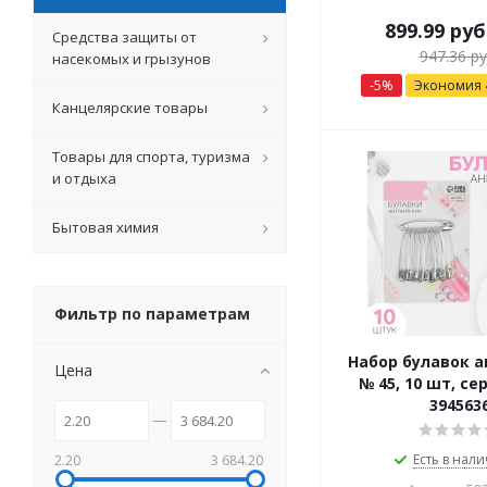
899.99
руб
Средства защиты от
947.36
ру
насекомых и грызунов
-
5
%
Экономия
Канцелярские товары
Товары для спорта, туризма
и отдыха
Бытовая химия
Фильтр по параметрам
Набор булавок 
Цена
№ 45, 10 шт, с
394563
Есть в нали
2.20
3 684.20