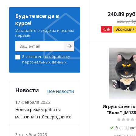
240.89
руб
Будьте всегда в
253.57
ру
курсе!
-
5
%
Экономия
Узнавайте о скидках и акциях
первым
Я согласен на
обработку
персональных данных
Новости
Все новости
17 февраля 2025
Игрушка мягка
Новый режим работы
"Волк" JM188
магазина в г.Северодвинск
Есть в нали
3 октября 2023