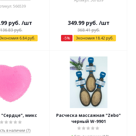
Артикул: 567839
ртикул: 566539
.99
руб.
/шт
349.99
руб.
/шт
136.83
руб.
368.41
руб.
Экономия
6.84
руб.
-
5
%
Экономия
18.42
руб.
 "Сердце", микс
Расческа массажная "Zebo"
черный W-9901
сть в наличии (7)