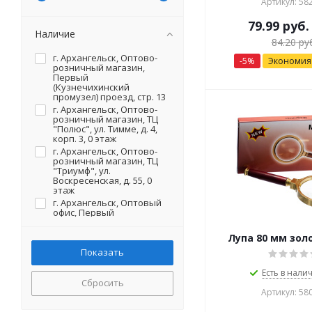
Артикул: 58
79.99
руб.
Наличие
84.20
руб
г. Архангельск, Оптово-
-
5
%
Экономи
розничный магазин,
Первый
(Кузнечихинский
промузел) проезд, стр. 13
г. Архангельск, Оптово-
розничный магазин, ТЦ
"Полюс", ул. Тимме, д. 4,
корп. 3, 0 этаж
г. Архангельск, Оптово-
розничный магазин, ТЦ
"Триумф", ул.
Воскресенская, д. 55, 0
этаж
г. Архангельск, Оптовый
офис, Первый
(Кузнечихинский
промузел) проезд, стр. 13
Лупа 80 мм золо
(на территории)
г. Северодвинск, Оптово-
розничный магазин, ул.
Есть в налич
Первомайская, д. 20 (на
Сбросить
территории)
Артикул: 58