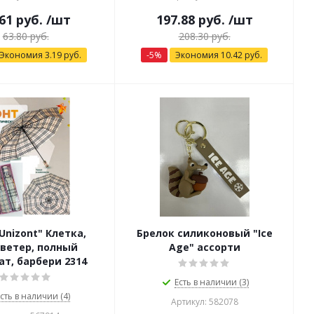
61
руб.
/шт
197.88
руб.
/шт
63.80
руб.
208.30
руб.
Экономия
3.19
руб.
-
5
%
Экономия
10.42
руб.
Unizont" Клетка,
Брелок силиконовый "Ice
ветер, полный
Age" ассорти
т, барбери 2314
Есть в наличии (3)
сть в наличии (4)
Артикул: 582078