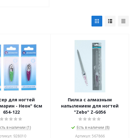
сер для ногтей
Пилка c алмазным
марин - Неон" 6см
напылением для ногтей
654-122
"Zebo" Z-G056
сть в наличии (1)
Есть в наличии (8)
ртикул: 928010
Артикул: 567866