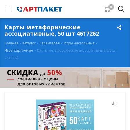
0
Карты метафорические
ассоциативные, 50 шт 4617262
Главная
-
Каталог
-
Галантерея
-
Игры настольные
-
Игры карточные
-
Карты метафорические ассоциативные, 50 шт
4617262