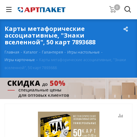
0
Карты метафорические
ассоциативные, "Знаки
вселенной", 50 карт 7893688
Главная
-
Каталог
-
Галантерея
-
Игры настольные
-
Игры карточные
-
Карты метафорические ассоциативные, "Знаки
вселенной", 50 карт 7893688