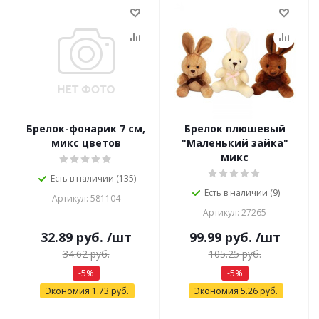
Брелок-фонарик 7 см,
Брелок плюшевый
микс цветов
"Маленький зайка"
микс
Есть в наличии (135)
Есть в наличии (9)
Артикул: 581104
Артикул: 27265
32.89
руб.
/шт
99.99
руб.
/шт
34.62
руб.
105.25
руб.
-
5
%
-
5
%
Экономия
1.73
руб.
Экономия
5.26
руб.