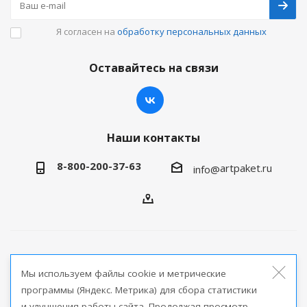
Я согласен на
обработку персональных данных
Оставайтесь на связи
Наши контакты
8-800-200-37-63
artpaket.ru
info@
2026 © Артпакет — интернет-магазин упаковочной
Мы используем файлы cookie и метрические
продукции
программы (Яндекс. Метрика) для сбора статистики
и улучшения работы сайта. Продолжая просмотр