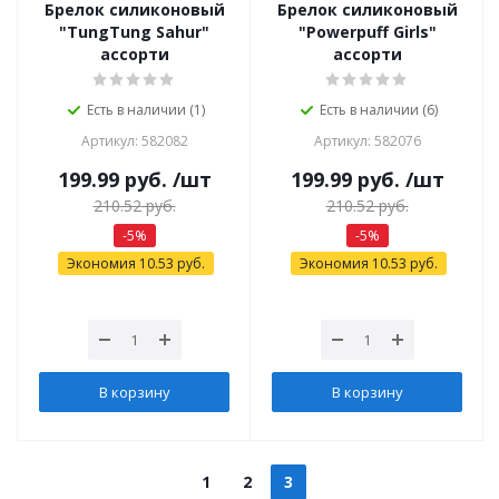
Брелок силиконовый
Брелок силиконовый
"TungTung Sahur"
"Powerpuff Girls"
ассорти
ассорти
Есть в наличии (1)
Есть в наличии (6)
Артикул: 582082
Артикул: 582076
199.99
руб.
/шт
199.99
руб.
/шт
210.52
руб.
210.52
руб.
-
5
%
-
5
%
Экономия
10.53
руб.
Экономия
10.53
руб.
В корзину
В корзину
1
2
3