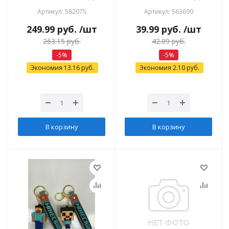
Артикул: 582075
Артикул: 563690
249.99
руб.
/шт
39.99
руб.
/шт
263.15
руб.
42.09
руб.
-
5
%
-
5
%
Экономия
13.16
руб.
Экономия
2.10
руб.
В корзину
В корзину