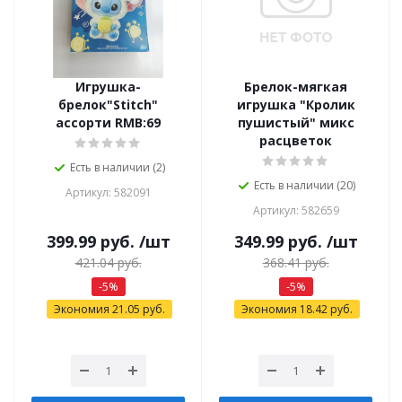
Игрушка-
Брелок-мягкая
брелок"Stitch"
игрушка "Кролик
ассорти RMB:69
пушистый" микс
расцветок
Есть в наличии (2)
Есть в наличии (20)
Артикул: 582091
Артикул: 582659
399.99
руб.
/шт
349.99
руб.
/шт
421.04
руб.
368.41
руб.
-
5
%
-
5
%
Экономия
21.05
руб.
Экономия
18.42
руб.