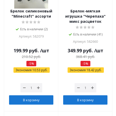
Брелок силиконовый
Брелок-мягкая
"Minecraft" ассорти
игрушка "Черепаха"
микс расцветок
Есть в наличии (2)
Есть в наличии (41)
Артикул: 582079
Артикул: 582660
199.99
руб.
/шт
349.99
руб.
/шт
210.52
руб.
368.41
руб.
-
5
%
-
5
%
Экономия
10.53
руб.
Экономия
18.42
руб.
В корзину
В корзину