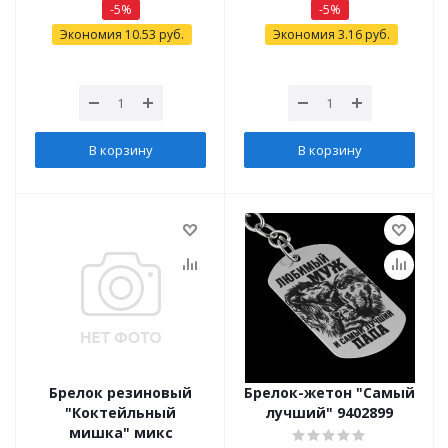
-
5
%
-
5
%
Экономия
10.53
руб.
Экономия
3.16
руб.
В корзину
В корзину
Брелок резиновый
Брелок-жетон "Самый
"Коктейльный
лучший" 9402899
мишка" микс