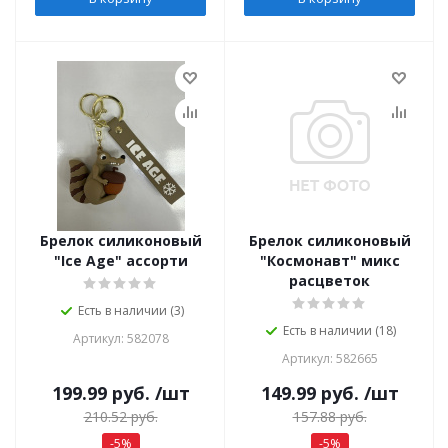
Брелок силиконовый
Брелок силиконовый
"Ice Age" ассорти
"Космонавт" микс
расцветок
Есть в наличии (3)
Есть в наличии (18)
Артикул: 582078
Артикул: 582665
199.99
руб.
/шт
149.99
руб.
/шт
210.52
руб.
157.88
руб.
-
5
%
-
5
%