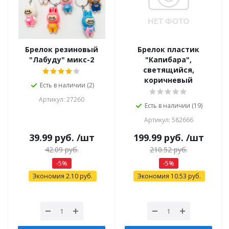
Брелок резиновый
Брелок пластик
"Лабуду" микс-2
"Капибара",
светящийся,
коричневый
Есть в наличии (2)
Артикул: 27260
Есть в наличии (19)
Артикул: 582666
39.99
руб.
/шт
199.99
руб.
/шт
42.09
руб.
210.52
руб.
-
5
%
-
5
%
Экономия
2.10
руб.
Экономия
10.53
руб.