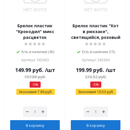
Брелок пластик
Брелок пластик "Кот
"Крокодил" микс
в рюкзаке",
расцветок
светящийся, розовый
Есть в наличии (45)
Есть в наличии (15)
Артикул: 582663
Артикул: 582664
149.99
руб.
/шт
199.99
руб.
/шт
157.88
руб.
210.52
руб.
-
5
%
-
5
%
Экономия
7.89
руб.
Экономия
10.53
руб.
В корзину
В корзину