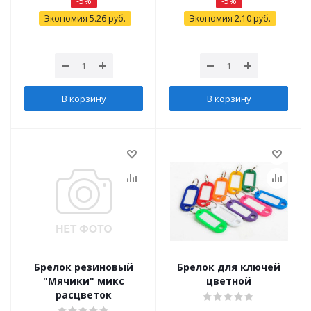
-
5
%
-
5
%
Экономия
5.26
руб.
Экономия
2.10
руб.
В корзину
В корзину
Брелок резиновый
Брелок для ключей
"Мячики" микс
цветной
расцветок