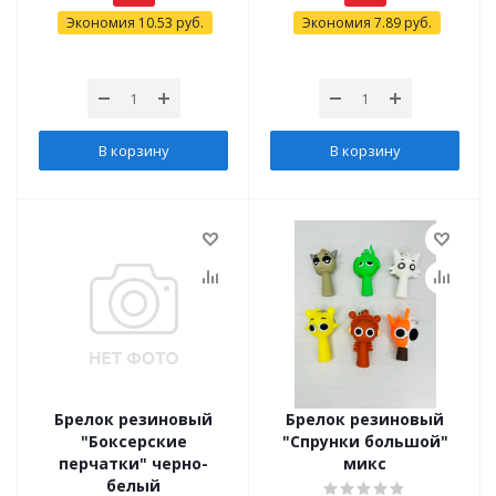
Экономия
10.53
руб.
Экономия
7.89
руб.
В корзину
В корзину
Брелок резиновый
Брелок резиновый
"Боксерские
"Спрунки большой"
перчатки" черно-
микс
белый