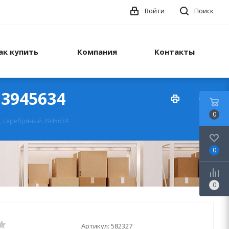
Войти
Поиск
ак купить
Компания
Контакты
 3945634
0
т, серебряный 3945634
0
0
Артикул:
582327