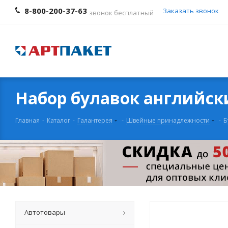
8-800-200-37-63
Заказать звонок
звонок бесплатный
Набор булавок английски
Главная
-
Каталог
-
Галантерея
-
Швейные принадлежности
-
Б
Автотовары