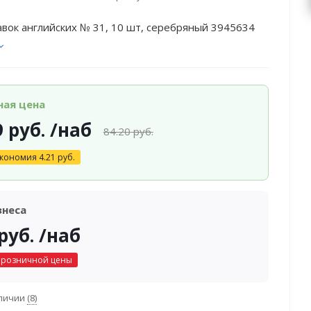
вок английских № 31, 10 шт, серебряный 3945634
ная цена
9
руб.
/наб
84.20
руб.
кономия
4.21
руб.
знеса
руб.
/наб
 розничной цены
аличии
(8)