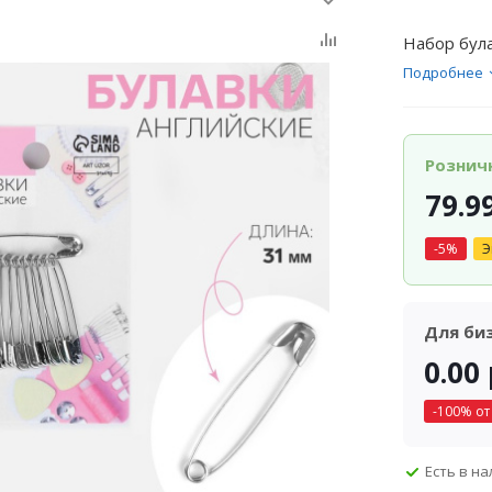
Набор була
Подробнее
Рознич
79.9
-
5
%
Э
Для би
0.00
-
100
% от
Есть в н