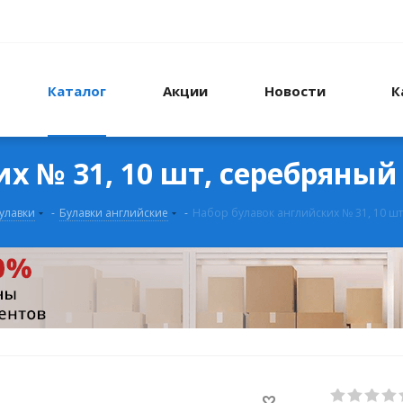
Каталог
Акции
Новости
К
х № 31, 10 шт, серебряный
улавки
-
Булавки английские
-
Набор булавок английских № 31, 10 ш