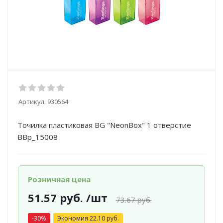
Артикул:
930564
Точилка пластиковая BG "NeonBox" 1 отверстие
BBp_15008
Розничная цена
51.57
руб.
/шт
73.67
руб.
-
30
%
Экономия
22.10
руб.