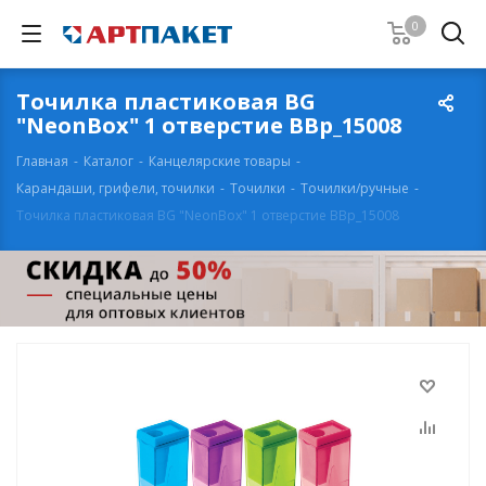
0
Точилка пластиковая BG
"NeonBox" 1 отверстие BBp_15008
Главная
-
Каталог
-
Канцелярские товары
-
Карандаши, грифели, точилки
-
Точилки
-
Точилки/ручные
-
Точилка пластиковая BG "NeonBox" 1 отверстие BBp_15008