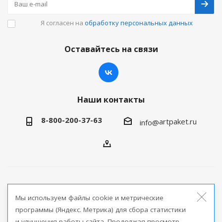
Я согласен на
обработку персональных данных
Оставайтесь на связи
Наши контакты
8-800-200-37-63
artpaket.ru
info@
2026 © Артпакет — интернет-магазин упаковочной
Мы используем файлы cookie и метрические
продукции
программы (Яндекс. Метрика) для сбора статистики
и улучшения работы сайта. Продолжая просмотр