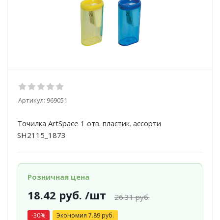
Артикул:
969051
Точилка ArtSpace 1 отв. пластик. ассорти
SH2115_1873
Розничная цена
18.42
руб.
/шт
26.31
руб.
-
30
%
Экономия
7.89
руб.