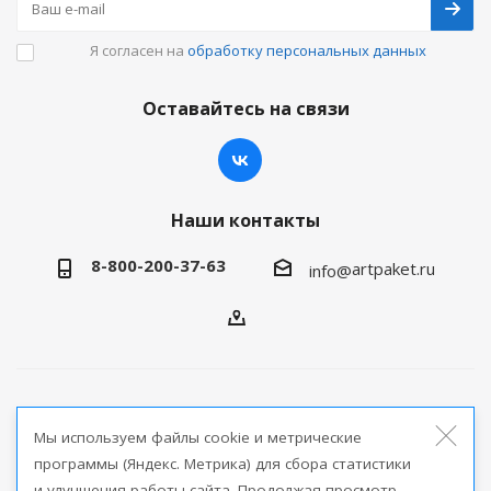
Я согласен на
обработку персональных данных
Оставайтесь на связи
Наши контакты
8-800-200-37-63
artpaket.ru
info@
2026 © Артпакет — интернет-магазин упаковочной
Мы используем файлы cookie и метрические
продукции
программы (Яндекс. Метрика) для сбора статистики
и улучшения работы сайта. Продолжая просмотр