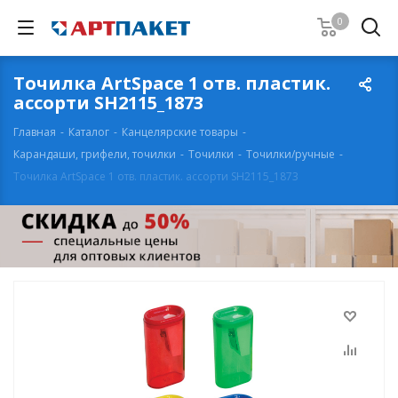
0
Точилка ArtSpace 1 отв. пластик.
ассорти SH2115_1873
Главная
-
Каталог
-
Канцелярские товары
-
Карандаши, грифели, точилки
-
Точилки
-
Точилки/ручные
-
Точилка ArtSpace 1 отв. пластик. ассорти SH2115_1873