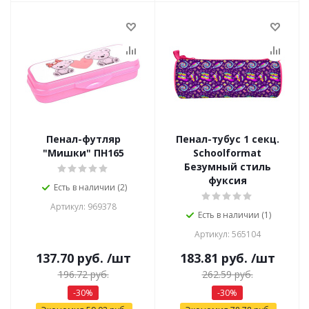
Пенал-футляр
Пенал-тубус 1 секц.
"Мишки" ПН165
Schoolformat
Безумный стиль
фуксия
Есть в наличии (2)
Артикул: 969378
Есть в наличии (1)
Артикул: 565104
137.70
руб.
/шт
183.81
руб.
/шт
196.72
руб.
262.59
руб.
-
30
%
-
30
%