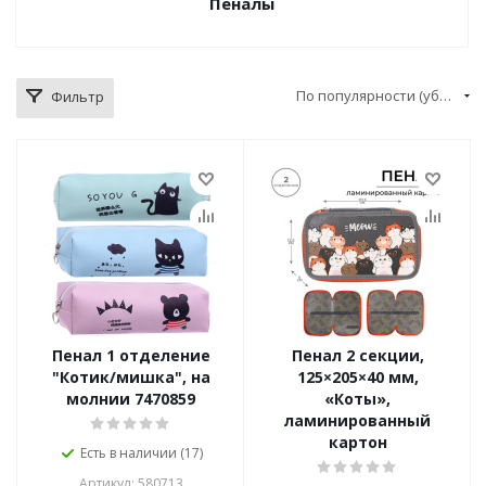
Пеналы
По популярности (убывание)
Фильтр
Пенал 1 отделение
Пенал 2 секции,
"Котик/мишка", на
125×205×40 мм,
молнии 7470859
«Коты»,
ламинированный
картон
Есть в наличии (17)
Артикул: 580713