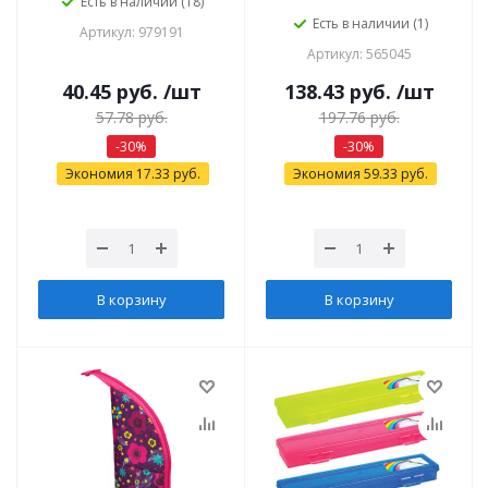
Есть в наличии (18)
Есть в наличии (1)
Артикул: 979191
Артикул: 565045
40.45
руб.
/шт
138.43
руб.
/шт
57.78
руб.
197.76
руб.
-
30
%
-
30
%
Экономия
17.33
руб.
Экономия
59.33
руб.
В корзину
В корзину