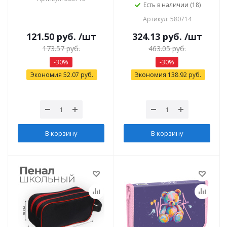
Есть в наличии (18)
Артикул: 580714
121.50
руб.
/шт
324.13
руб.
/шт
173.57
руб.
463.05
руб.
-
30
%
-
30
%
Экономия
52.07
руб.
Экономия
138.92
руб.
В корзину
В корзину