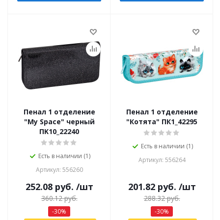
Пенал 1 отделение
Пенал 1 отделение
"My Space" черный
"Котята" ПК1_42295
ПK10_22240
Есть в наличии (1)
Есть в наличии (1)
Артикул: 556264
Артикул: 556260
252.08
руб.
/шт
201.82
руб.
/шт
360.12
руб.
288.32
руб.
-
30
%
-
30
%