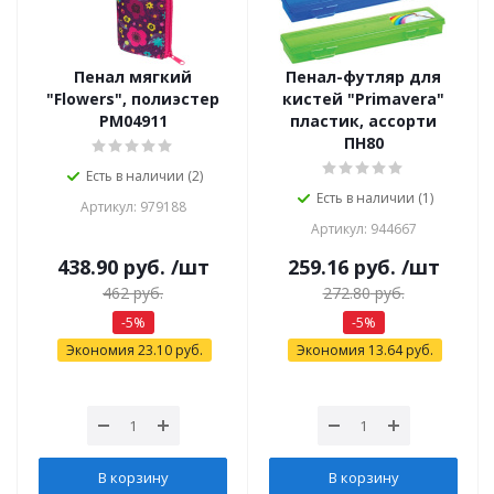
Пенал мягкий
Пенал-футляр для
"Flowers", полиэстер
кистей "Primavera"
PM04911
пластик, ассорти
ПН80
Есть в наличии (2)
Есть в наличии (1)
Артикул: 979188
Артикул: 944667
438.90
руб.
/шт
259.16
руб.
/шт
462
руб.
272.80
руб.
-
5
%
-
5
%
Экономия
23.10
руб.
Экономия
13.64
руб.
В корзину
В корзину