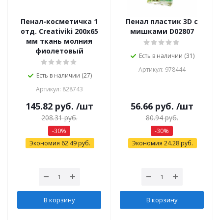
Пенал-косметичка 1
Пенал пластик 3D с
отд. Creativiki 200х65
мишками D02807
мм ткань молния
фиолетовый
Есть в наличии (31)
Артикул: 978444
Есть в наличии (27)
Артикул: 828743
145.82
руб.
/шт
56.66
руб.
/шт
208.31
руб.
80.94
руб.
-
30
%
-
30
%
Экономия
62.49
руб.
Экономия
24.28
руб.
В корзину
В корзину