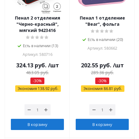
Пенал 2 отделения
Пенал 1 отделение
"Черно-красный",
"Bear", фольга
мягкий 9423416
Есть в наличии (20)
Есть в наличии (13)
Артикул: 580662
Артикул: 580716
324.13
руб.
/шт
202.55
руб.
/шт
463.05
руб.
289.36
руб.
-
30
%
-
30
%
Экономия
138.92
руб.
Экономия
86.81
руб.
В корзину
В корзину