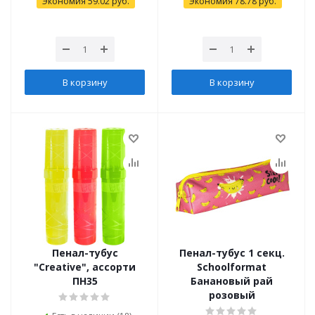
Экономия
59.02
руб.
Экономия
78.78
руб.
В корзину
В корзину
Пенал-тубус
Пенал-тубус 1 секц.
"Creative", ассорти
Schoolformat
ПН35
Банановый рай
розовый