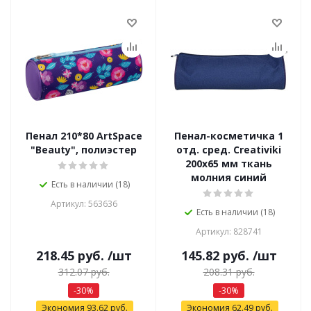
Пенал 210*80 ArtSpace
Пенал-косметичка 1
"Beauty", полиэстер
отд. сред. Creativiki
200х65 мм ткань
молния синий
Есть в наличии (18)
Артикул: 563636
Есть в наличии (18)
Артикул: 828741
218.45
руб.
/шт
145.82
руб.
/шт
312.07
руб.
208.31
руб.
-
30
%
-
30
%
Экономия
93.62
руб.
Экономия
62.49
руб.