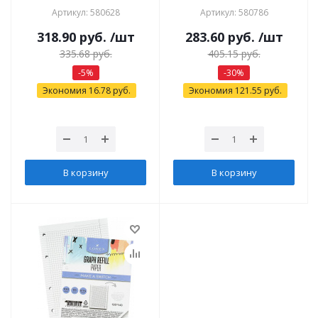
Артикул: 580628
Артикул: 580786
318.90
руб.
/шт
283.60
руб.
/шт
335.68
руб.
405.15
руб.
-
5
%
-
30
%
Экономия
16.78
руб.
Экономия
121.55
руб.
В корзину
В корзину