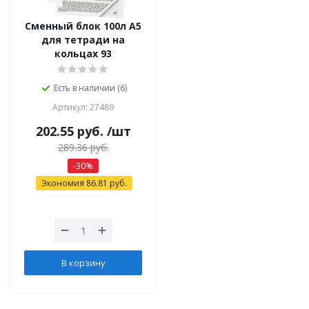
Сменный блок 100л A5
для тетради на
кольцах 93
Есть в наличии (6)
Артикул: 27489
202.55
руб.
/шт
289.36
руб.
-
30
%
Экономия
86.81
руб.
В корзину