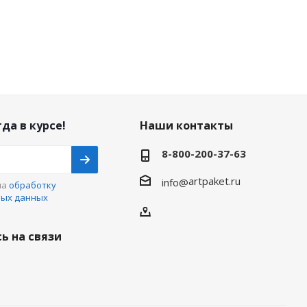
да в курсе!
Наши контакты
8-800-200-37-63
artpaket.ru
info@
на
обработку
ных данных
ь на связи