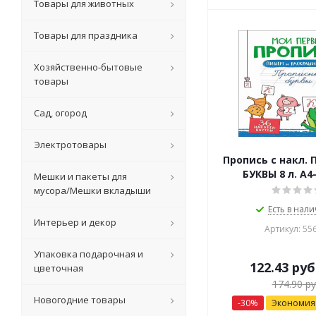
Товары для животных
Товары для праздника
Хозяйственно-бытовые
товары
Сад, огород
Электротовары
Пропись с накл.
БУКВЫ 8 л. А4
Мешки и пакеты для
мусора/Мешки вкладыши
Есть в нали
Интерьер и декор
Артикул: 55
Упаковка подарочная и
122.43
руб
цветочная
174.90
ру
Новогодние товары
-
30
%
Экономи