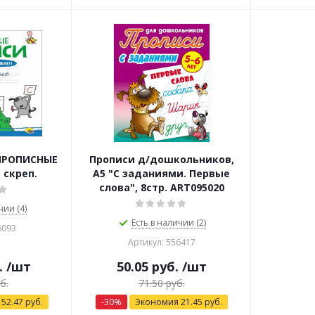
 ПРОПИСНЫЕ
Прописи д/дошкольников,
- скреп.
А5 "С заданиями. Первые
слова", 8стр. ART095020
чии (4)
Есть в наличии (2)
6093
Артикул: 556417
.
/шт
50.05
руб.
/шт
б.
71.50
руб.
я
52.47
руб.
-
30
%
Экономия
21.45
руб.