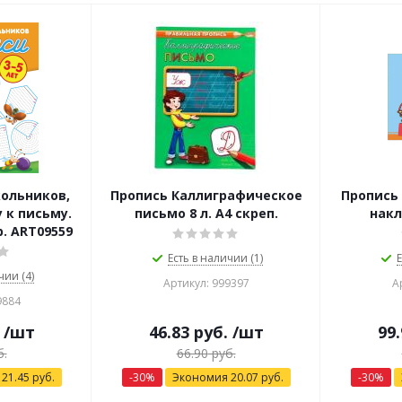
ольников,
Пропись Каллиграфическое
Пропись
 к письму.
письмо 8 л. А4 скреп.
накл
. ART09559
Есть в наличии (1)
Е
чии (4)
Артикул: 999397
А
9884
/шт
46.83
руб.
/шт
99.
.
66.90
руб.
я
21.45
руб.
-
30
%
Экономия
20.07
руб.
-
30
%