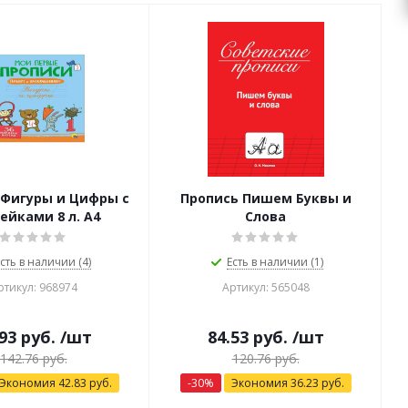
 Фигуры и Цифры с
Пропись Пишем Буквы и
ейками 8 л. А4
Слова
сть в наличии (4)
Есть в наличии (1)
ртикул: 968974
Артикул: 565048
93
руб.
/шт
84.53
руб.
/шт
142.76
руб.
120.76
руб.
Экономия
42.83
руб.
-
30
%
Экономия
36.23
руб.