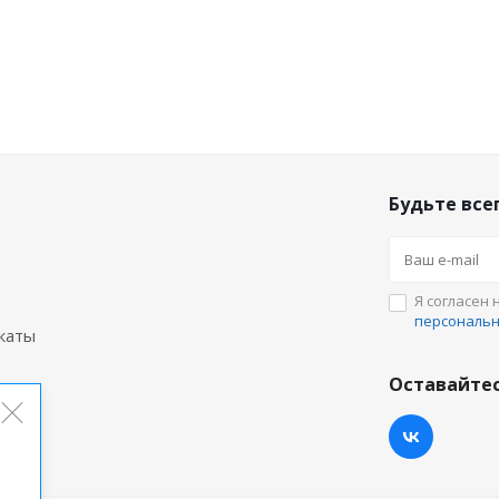
Будьте всег
Я согласен 
персональ
каты
Оставайтес