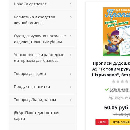
HoReCa Артпакет
Косметика и средства
личной гигиены
Одежда, чулочно-носочные
изделия, головные уборы
Упаковочные и расходные
материалы для бизнеса
Прописи д/дошк
А5 "Готовим руку
Товары для дома
Штриховка", 8стр
Продукты, напитки
Есть в нали
Артикул: 97
Товары д/бани, ванны
50.05
руб.
(!!) АртПакет дисконтная
71.50
руб
карта
-
30
%
Экономи